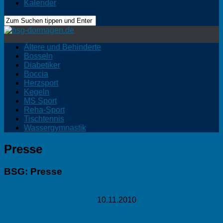
Kalender
Ältere und Behinderte
Bosseln
Diabetiker
Boccia
Herzsport
Kegeln
MS Sport
Reha-Sport
Tischtennis
Wassergymnastik
Presse
BSG: Presse
Titel
Artikel vom
Quelle
Behindertensport feiert
10.11.2010
Rheinischer
sein erfolgreiches
Anzeiger
Bestehen